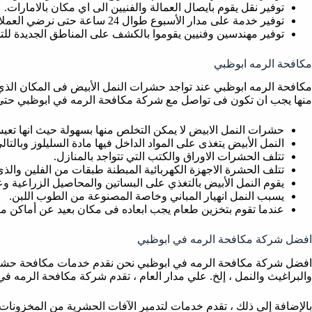
توفير نقل يقوم بايصال العمالة والفنيين الى اي مكان بالامارات.
توفير خدمة على مدار الأسبوع طوال 24 ساعة حتى نرضي العملاء فى التواجد على الفور.
توفير مهندسين وفنيين يقوموا بالكشف على المناطق الجديدة للتح
مكافحة الرمه ابوظبي
مكافحة الرمه ابوظبي عند تواجد حشرات النمل الأبيض فى المكان الذي
منها يجب ان تكون فى تواصل مع شركة مكافحة الرمه في ابوظبي حتى يت
حشرات النمل الابيض لا يمكن التخلص منها بسهولة حيث انها تع
النمل الأبيض يتغذى على المواد الداخل فيها مادة السليلوز وبالتا
تتلف الحشرات الاوراق والكتب التي تتواجد بالمنازل.
تتلف الحشرة الاجهزة الكهربائية المبطنة طبقات من الفلين والذي 
يقوم النمل الأبيض بالتغذي على البساتين والمحاصيل الزراعية وعلي
يسبب النمل انهيار المباني وخاصة المصنوعة من الطوب اللبن.
عندما تقوم بتخزين طعام يجب ابعاده فى مكان بعيد عن أماكن مصا
افضل شركة مكافحة الرمه في ابوظبي
افضل شركة مكافحة الرمه في ابوظبي نحن نقدم خدمات مكافحة حشرات 
والبراغيث والنمل ، إلخ. علي مدار العام ، تقدم شركة مكافحة الرمه ف
بالإضافة إلى ذلك ، تقدم خدمات لتدمير الآفات الحشرية من المخزونات 