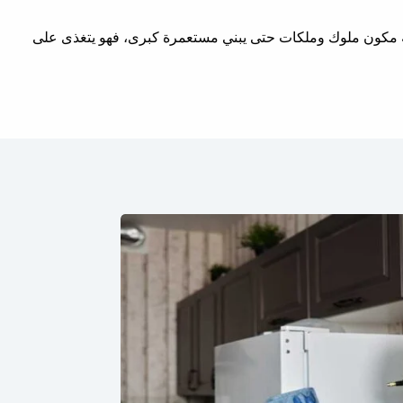
رعة مكون ملوك وملكات حتى يبني مستعمرة كبرى، فهو يتغذى على