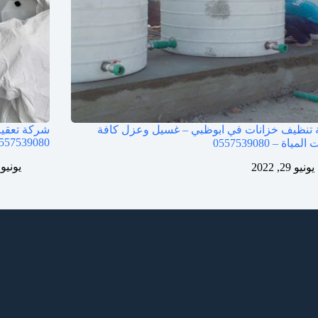
تنظيف خزانات في ابوظبي – غسيل وعزل كافة
شركة تعقيم
557539080
مياة – 0557539080
يونيو 9, 022
يونيو 29, 2022