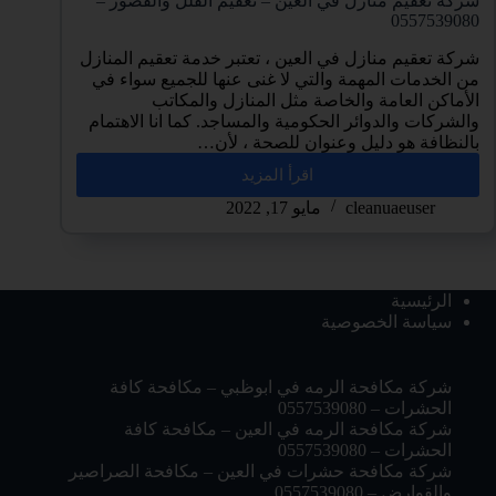
شركة تعقيم منازل في العين – تعقيم الفلل والقصور –
0557539080
شركة تعقيم منازل في العين ، تعتبر خدمة تعقيم المنازل
من الخدمات المهمة والتي لا غنى عنها للجميع سواء في
الأماكن العامة والخاصة مثل المنازل والمكاتب
والشركات والدوائر الحكومية والمساجد. كما انا الاهتمام
بالنظافة هو دليل وعنوان للصحة ، لأن…
اقرأ المزيد
cleanuaeuser
مايو 17, 2022
الرئيسية
سياسة الخصوصية
شركة مكافحة الرمه في ابوظبي – مكافحة كافة
الحشرات – 0557539080
شركة مكافحة الرمه في العين – مكافحة كافة
الحشرات – 0557539080
شركة مكافحة حشرات في العين – مكافحة الصراصير
والقوارض – 0557539080