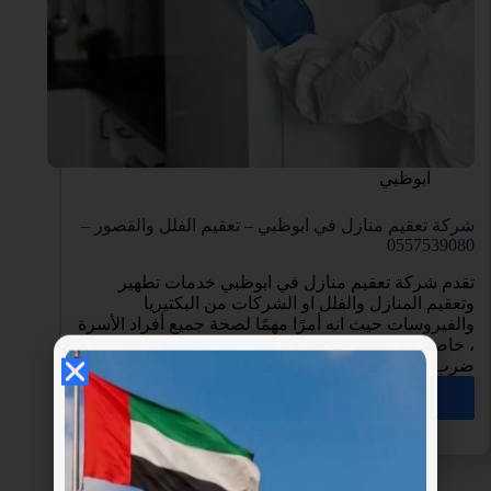
ابوظبي
شركة تعقيم منازل في ابوظبي – تعقيم الفلل والقصور –
0557539080
تقدم شركة تعقيم منازل في ابوظبي خدمات تطهير
وتعقيم المنازل والفلل او الشركات من البكتيريا
والفيروسات حيث انه أمرًا مهمًا لصحة جميع أفراد الأسرة
، خاصة مع انتشار جائحة فيروس كورونا (كوفيد -19) الذي
ضرب العالم هذا العام. من المتوقع…
اقرأ المزيد
cleanuaeuser
يونيو 9, 2022