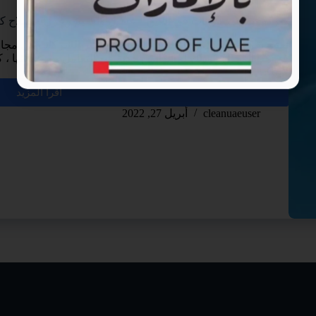
شركة تنظيف خزانات في العين – غسيل وتعقيم وعزل واصلاح كافة الخزان
تعتبر شركة تنظيف خزانات في العين من أكبر الشركات في مجال 
في هذا المجال ، وذلك لما لها من جدية في التعامل مع عملائها ، ك
لأنها…
اقرأ المزيد
cleanuaeuser
أبريل 27, 2022