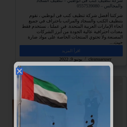
شركة تنظيف كنب فى ابوظبي – تنظيف السجاد
والمجالس – 0557539080
شركتنا أفضل شركة تنظيف كنب فى ابوظبي ، نقوم
بتنظيف الكنب والسجاد والمراتب باحتراف في جميع
انحاء الإمارات العربية المتحدة. في عملنا ، نستخدم فقط
معدات احترافية عالية الجودة من أبرز الشركات
المصنعة.ولا تحتوي المنتجات الخاصة على مواد ضارة
حيث…
اقرأ المزيد
cleanuaeuser
يونيو 9, 2022