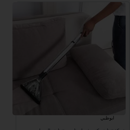
ابوظبي